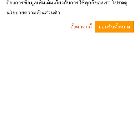
ต้องการข้อมูลเพิ่มเติมเกี่ยวกับการใช้คุกกี้ของเรา โปรดดู
นายสุดเขต แก้วศรี
นโยบายความเป็นส่วนตัว
ผู้ช่วยนายช่างโยธา
ตั้งค่าคุกกี้
ยอมรับทั้งหมด
^
นางสาวปวริศา บุญจัด
พนักงานจ้างเหมาบริการ ธุระการกองช่าง