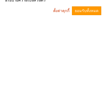
นโยบายความเป็นส่วนตัว
ตั้งค่าคุกกี้
ยอมรับทั้งหมด
นายแทน เพชรกล้า
สมาชิกสภาองค์การบริหารส่วนตำบลวังเหนือ หมู่2
^
นายสมพาน กระจางจิตร์