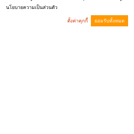
นโยบายความเป็นส่วนตัว
ตั้งค่าคุกกี้
ยอมรับทั้งหมด
^
นางวัชนันท์ เพชรกล้า
รองนายกองค์การบริหารส่วนตำบล เบอร์ติดต่อ 09-
3101-3117 รับผิดชอบ 1.กองสวัสดิการฯ 2.กองคลัง