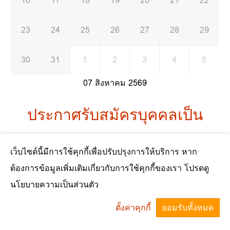
16
17
18
19
20
21
22
23
24
25
26
27
28
29
30
31
1
2
3
4
5
07 สิงหาคม 2569
ประกาศรับสมัครบุคคลเป็น
พนักงานจ้าง
เว็บไซต์นี้มีการใช้คุกกี้เพื่อปรับปรุงการให้บริการ หาก
ต้องการข้อมูลเพิ่มเติมเกี่ยวกับการใช้คุกกี้ของเรา โปรดดู
มาตรฐานทางคุณธรรมและ
นโยบายความเป็นส่วนตัว
จริยธรรมของพนักงานส่วน
ตั้งค่าคุกกี้
ยอมรับทั้งหมด