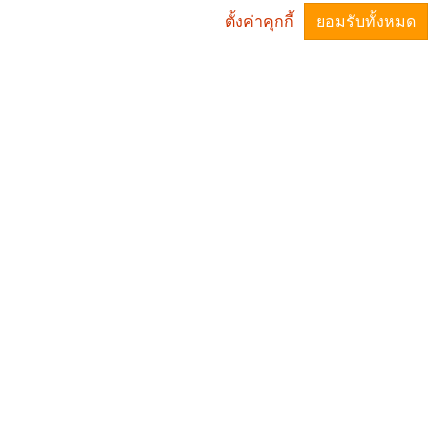
ติดต่อเรา
ตั้งค่าคุกกี้
ยอมรับทั้งหมด
ที่ทำการองค์การบริหารส่วนตำบลวังเหนือ
^
ต.วังเหนือ อ.บ้านด่าน จ.บุรีรัมย์ 31000
044 666 107
info@wungnue.go.th
แผนที่